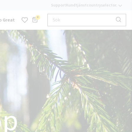
Support
Kundtjänst
countryselector.
0
o Great
op