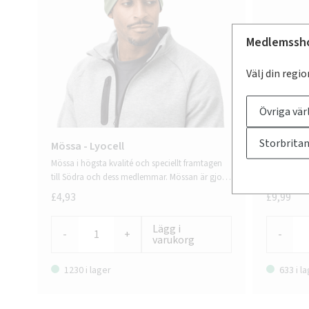
Medlemssh
Välj din regio
Övriga vär
Storbrita
Mössa - Lyocell
Termomu
Mössa i högsta kvalité och speciellt framtagen
Håll dig mi
till Södra och dess medlemmar. Mössan är gjord
med denna 
i lyocell som är ett tyg framställt utifrån
återvunnet 
£4,93
£9,99
cellulosafibrer. Detta ger den en lätt och len
vakuumkons
känsla som värmer på ett behagligt sätt.
den drycker
Lägg i
Perfekt för 
-
+
-
varukorg
och en matt 
1230 i lager
633 i l