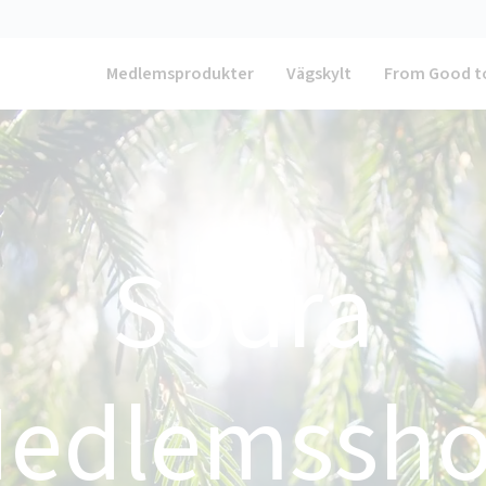
Medlemsprodukter
Vägskylt
From Good t
Södra
edlemssh