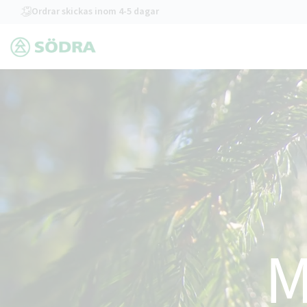
header.skiptomaincontent
Ordrar skickas inom 4-5 dagar
M