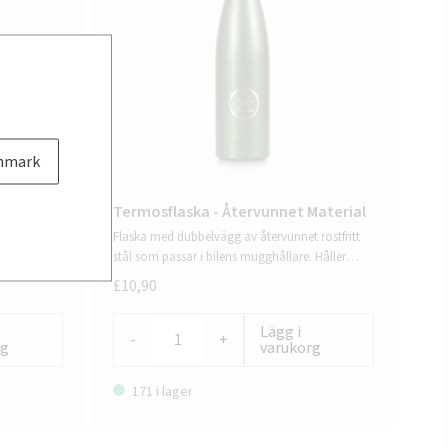
nmark
Termosflaska - Återvunnet Material
sningen för
Flaska med dubbelvägg av återvunnet rostfritt
r
stål som passar i bilens mugghållare. Håller
hektiska
dryck varm i ca 5 timmar eller kall i ca 15
£10,90
och
timmar. Tillverkad av RCS-certifierade återvunna
tag. Ej
material med 93% återvunnet innehåll.
Lägg i
cker. Endast
-
+
rg
varukorg
171 i lager